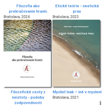
Filozofia ako
Etické teórie - neetická
prekračovanie hraníc
prax
Bratislava, 2024
Bratislava, 2023
Filozofické cesty z
Myslieť inak – iné v myslení
neistoty - podoby
Bratislava, 2021
zodpovednosti