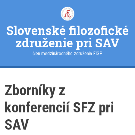
Skočiť
na
hlavný
obsah
Slovenské filozofické
združenie pri SAV
člen medzinárodného združenia FISP
Zborníky z
konferencií SFZ pri
SAV