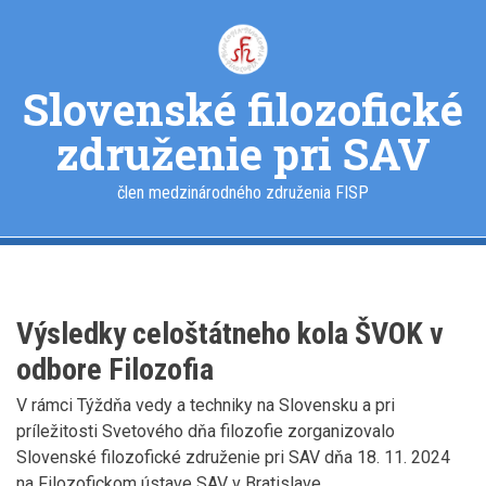
Skočiť
na
hlavný
obsah
Slovenské filozofické
združenie pri SAV
člen medzinárodného združenia FISP
Výsledky celoštátneho kola ŠVOK v
odbore Filozofia
V rámci Týždňa vedy a techniky na Slovensku a pri
príležitosti Svetového dňa filozofie zorganizovalo
Slovenské filozofické združenie pri SAV dňa 18. 11. 2024
na Filozofickom ústave SAV v Bratislave