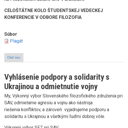
CELOŠTÁTNE KOLO ŠTUDENTSKEJ VEDECKEJ
KONFERENCIE V ODBORE FILOZOFIA
Súbor
Plagát
Čítať viac
o
Výsledky
celoštátneho
kola
Vyhlásenie podpory a solidarity s
ŠVOK
v
Ukrajinou a odmietnutie vojny
odbore
Filozofia
My, Výkonný výbor Slovenského filozofického združenia pri
SAV, odmietame agresiu a vojnu ako nástroja
riešenia konfliktov, a zároveň vyjadrujeme podporu a
solidaritu s Ukrajinou a všetkými ľuďmi dobrej vôle.
Výkonný výbor SFZ pri SAV