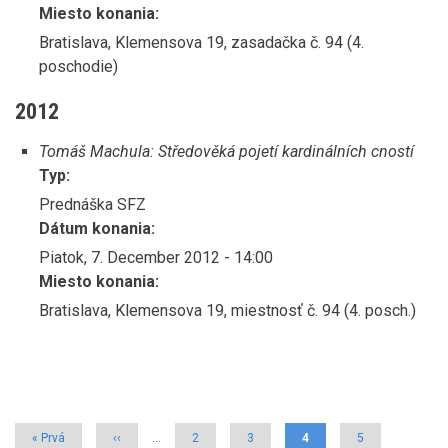
Miesto konania:
Bratislava, Klemensova 19, zasadačka č. 94 (4.
poschodie)
2012
Tomáš Machula: Středověká pojetí kardinálních cností
Typ:
Prednáška SFZ
Dátum konania:
Piatok, 7. December 2012 - 14:00
Miesto konania:
Bratislava, Klemensova 19, miestnosť č. 94 (4. posch.)
Pagination
First
« Prvá
Previous
‹‹
…
Strana
2
Strana
3
Aktuálna
4
Strana
5