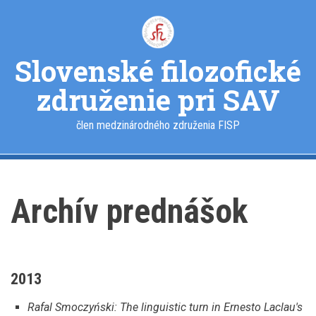
Skočiť
na
hlavný
obsah
Slovenské filozofické
združenie pri SAV
člen medzinárodného združenia FISP
Archív prednášok
2013
Rafal Smoczyński: The linguistic turn in Ernesto Laclau's