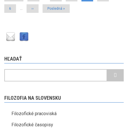
page
page
stránka
Strana
6
…
Ďalšia
››
Posledná
Posledná »
strana
strana
HĽADAŤ
Hľadať
FILOZOFIA NA SLOVENSKU
Filozofické pracoviská
Filozofické časopisy