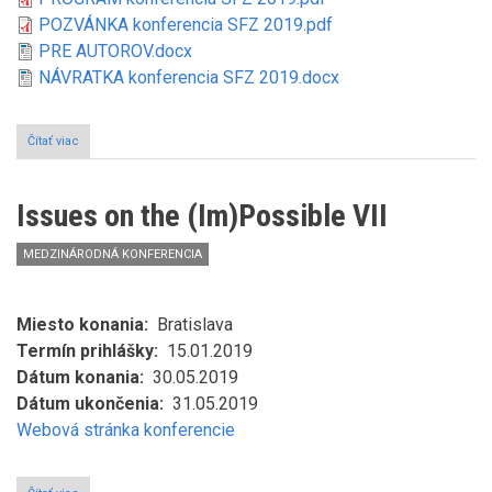
POZVÁNKA konferencia SFZ 2019.pdf
PRE AUTOROV.docx
NÁVRATKA konferencia SFZ 2019.docx
Čítať viac
o
Filozofia,
vzdelanie,
kultúra
Issues on the (Im)Possible VII
vo
výzvach
súčasnosti
MEDZINÁRODNÁ KONFERENCIA
Miesto konania
Bratislava
Termín prihlášky
15.01.2019
Dátum konania
30.05.2019
Dátum ukončenia
31.05.2019
Webová stránka konferencie