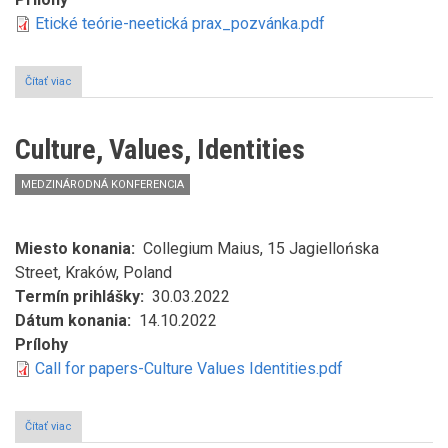
Etické teórie-neetická prax_pozvánka.pdf
Čítať viac
o
Etické
teórie
-
Culture, Values, Identities
neetická
prax
MEDZINÁRODNÁ KONFERENCIA
Miesto konania
Collegium Maius, 15 Jagiellońska
Street, Kraków, Poland
Termín prihlášky
30.03.2022
Dátum konania
14.10.2022
Prílohy
Call for papers-Culture Values Identities.pdf
Čítať viac
o
Culture,