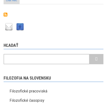
Čítať viac
o
Issues
on
the
(Im)Possible
VII
HĽADAŤ
Hľadať
FILOZOFIA NA SLOVENSKU
Filozofické pracoviská
Filozofické časopisy