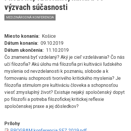
hodnotami
výzvach súčasnosti
v
Byzancii
MEDZINÁRODNÁ KONFERENCIA
a
súčasným
európskym
hodnotovým
Miesto konania
Košice
kontextom
Dátum konania
09.10.2019
Dátum ukončenia
11.10.2019
Čo znamená byť vzdelaný? Aký je cieľ vzdelávania? Čo nás
učí filozofia? Akú úlohu má filozofia pri kultivácii ľudského
myslenia od nevzdelanosti k poznaniu, slobode a k
formovaniu schopnosti tvorivého kritického myslenia? Je
filozofia stimulom pre kultiváciu človeka a schopnosťou
viesť zmysluplný život? Existuje nejaký spoločenský dopyt
po filozofii a potreba filozofickej kritickej reflexie
spoločenskej praxe a jej dôsledkov?
Prílohy
PROGRAM konferencia SFZ 2019.pdf