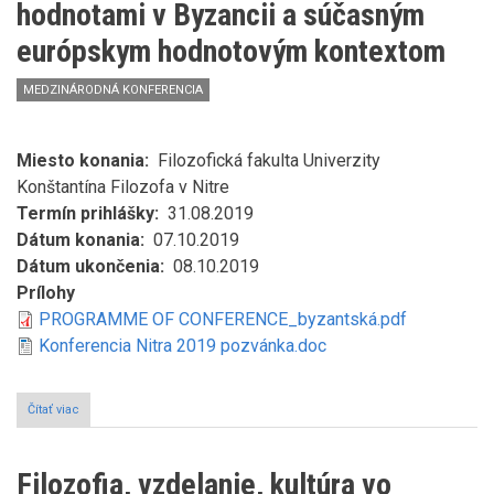
hodnotami v Byzancii a súčasným
európskym hodnotovým kontextom
MEDZINÁRODNÁ KONFERENCIA
Miesto konania
Filozofická fakulta Univerzity
Konštantína Filozofa v Nitre
Termín prihlášky
31.08.2019
Dátum konania
07.10.2019
Dátum ukončenia
08.10.2019
Prílohy
PROGRAMME OF CONFERENCE_byzantská.pdf
Konferencia Nitra 2019 pozvánka.doc
Čítať viac
o
Hľadanie
paralel
medzi
Filozofia, vzdelanie, kultúra vo
etickými