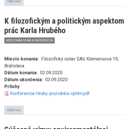
Čítať viac
o
Filozofické
cesty
z
K filozofickým a politickým aspektom
neistoty
-
prác Karla Hrubého
podoby
zodpovednosti
MEDZINÁRODNÁ KONFERENCIA
Miesto konania
Filozofický ústav SAV, Klemensova 19,
Bratislava
Dátum konania
02.09.2020
Dátum ukončenia
03.09.2020
Prílohy
Konferencia-Hruby-pozvánka-optim.pdf
Čítať viac
o
K
filozofickým
a