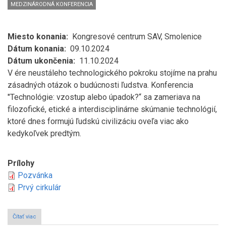
MEDZINÁRODNÁ KONFERENCIA
Miesto konania
Kongresové centrum SAV, Smolenice
Dátum konania
09.10.2024
Dátum ukončenia
11.10.2024
V ére neustáleho technologického pokroku stojíme na prahu
zásadných otázok o budúcnosti ľudstva. Konferencia
"Technológie: vzostup alebo úpadok?“ sa zameriava na
filozofické, etické a interdisciplinárne skúmanie technológií,
ktoré dnes formujú ľudskú civilizáciu oveľa viac ako
kedykoľvek predtým.
Prílohy
Pozvánka
Prvý cirkulár
Čítať viac
o
Technológie: