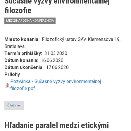
Súčasné výzvy environmentálnej
politickým
aspektom
filozofie
prác
Karla
MEDZINÁRODNÁ KONFERENCIA
Hrubého
Miesto konania
Filozofický ústav SAV, Klemensova 19,
Bratislava
Termín prihlášky
31.03.2020
Dátum konania
16.06.2020
Dátum ukončenia
17.06.2020
Prílohy
Pozvánka - Súčasné výzvy environmentálnej
filozofie.pdf
Čítať viac
o
Súčasné
výzvy
environmentálnej
Hľadanie paralel medzi etickými
filozofie