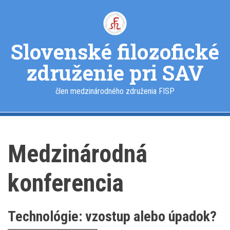
Skočiť
na
hlavný
obsah
Slovenské filozofické
združenie pri SAV
člen medzinárodného združenia FISP
Medzinárodná
konferencia
Technológie: vzostup alebo úpadok?